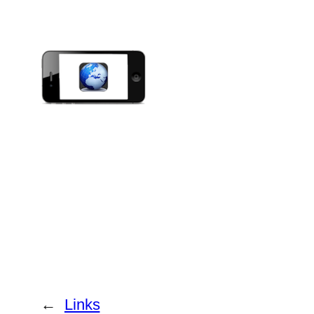
←
Links