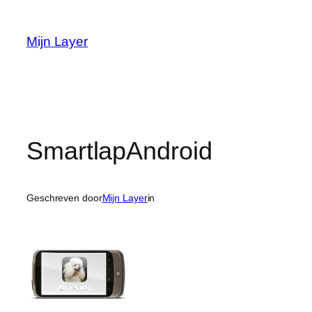
Ga
naar
Mijn Layer
de
inhoud
SmartlapAndroid
Geschreven door
Mijn Layer
in