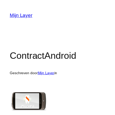
Ga
naar
Mijn Layer
de
inhoud
ContractAndroid
Geschreven door
Mijn Layer
in