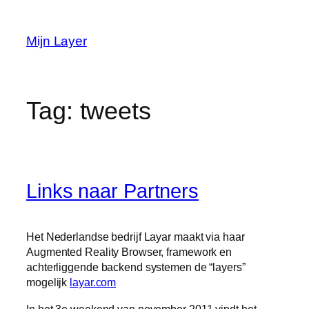
Ga
naar
Mijn Layer
de
inhoud
Tag:
tweets
Links naar Partners
Het Nederlandse bedrijf Layar maakt via haar
Augmented Reality Browser, framework en
achterliggende backend systemen de “layers”
mogelijk
layar.com
In het 3e weekend van november 2011 vindt het