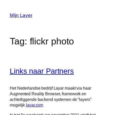
Ga
naar
Mijn Layer
de
inhoud
Tag:
flickr photo
Links naar Partners
Het Nederlandse bedrijf Layar maakt via haar
Augmented Reality Browser, framework en
achterliggende backend systemen de “layers”
mogelijk
layar.com
In het 3e weekend van november 2011 vindt het